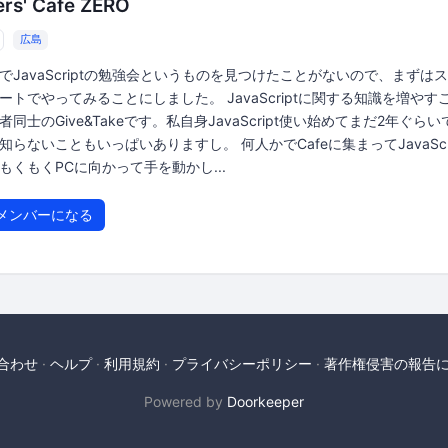
ers' Cafe ZERO
広島
でJavaScriptの勉強会というものを見つけたことがないので、まずは
ートでやってみることにしました。 JavaScriptに関する知識を増やす
者同士のGive&Takeです。私自身JavaScript使い始めてまだ2年ぐら
知らないこともいっぱいありますし。 何人かでCafeに集まってJavaScri
もくもくPCに向かって手を動かし...
メンバーになる
合わせ
ヘルプ
利用規約
プライバシーポリシー
著作権侵害の報告
Powered by
Doorkeeper