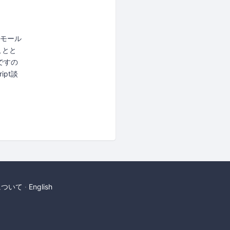
スモール
ことと
いですの
pt談
について
English