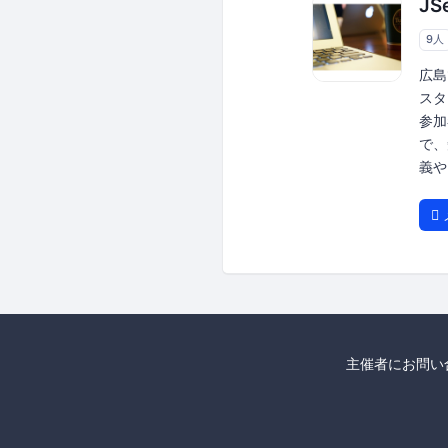
JS
9人
広島
スタ
参加
で、
義や
主催者にお問い