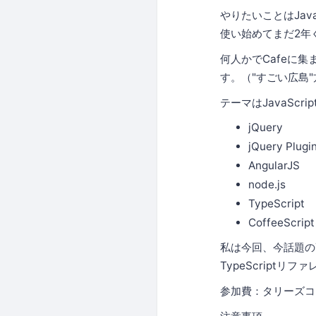
やりたいことはJava
使い始めてまだ2年
何人かでCafeに集
す。（"すごい広島
テーマはJavaSc
jQuery
jQuery Plugi
AngularJS
node.js
TypeScript
CoffeeScript
私は今回、今話題のT
TypeScript
参加費：タリーズコ